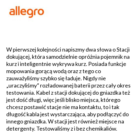
W pierwszej kolejności napiszmy dwa słowa o Stacji
dokującej, która samodzielnie opróżnia pojemnik na
kurz i inteligentnie wykrywa kurz. Posiada funkcje
mopowania gorącą wodą oraz z tego co
zauważyliśmy szybko się ładuje. Nigdy nie
„uraczyliśmy” rozładowanej baterii przez cały okres
testowania. Kabel z stacji dokującej do gniazdka też
jest dość długi, więc jeśli blisko miejsca, którego
chcesz postawić stacje nie ma kontaktu, to i tak
długość kabla jest wystarczająca, aby podłączyć do
innego gniazdka. W stacji jest również miejsce na
detergenty. Testowaliśmy z i bez chemikaliów.