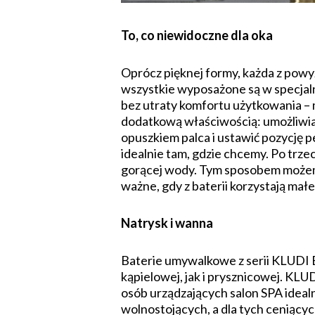
To, co niewidoczne dla oka
Oprócz pięknej formy, każda z powyż
wszystkie wyposażone są w specjaln
bez utraty komfortu użytkowania – m
dodatkową właściwością: umożliwi
opuszkiem palca i ustawić pozycję p
idealnie tam, gdzie chcemy. Po trze
gorącej wody. Tym sposobem możemy 
ważne, gdy z baterii korzystają małe
Natrysk i wanna
Baterie umywalkowe z serii KLUDI 
kąpielowej, jak i prysznicowej. KL
osób urządzających salon SPA ide
wolnostojących, a dla tych ceniąc