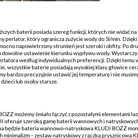
szych baterii posiada szereg funkcji, których nie widać na
y perlator, który ogranicza zużycie wody do 5l/min. Dzięk
ocno napowietrzony strumień jest szeroki i obfity. Po drug
a dowolne ustawienie kierunku wypływu wody. Wystarcz
erlatora według indywidualnych preferencji. Dzięki temu w
cie, wszystkie baterie posiadają wysokiej klasy głowice c
bardzo precyzyjnie ustawić jej temperaturę i nie musimy 
 dzieci lub osoby starsze.
BOZZ możemy śmiało łączyć z pozostałymi elementami łaz
UDI oferuje szeroką gamę baterii wannowych i natryskowyc
alna będzie bateria wannowo-natryskowa KLUDI BOZZ mo
ych minimalizm – zestaw natryskowy z rączką prysznicow