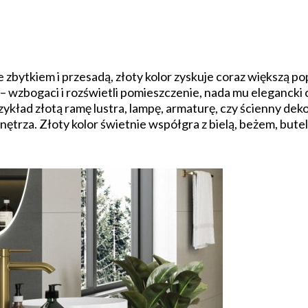
e zbytkiem i przesadą, złoty kolor zyskuje coraz większą 
wzbogaci i rozświetli pomieszczenie, nada mu elegancki ch
rzykład złotą ramę lustra, lampę, armaturę, czy ścienny d
trza. Złoty kolor świetnie współgra z bielą, beżem, butelk