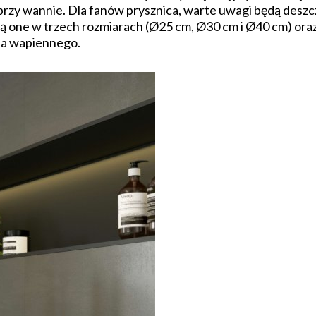
rzy wannie. Dla fanów prysznica, warte uwagi będą de
e są one w trzech rozmiarach (Ø25 cm, Ø30 cm i Ø40 cm) o
ia wapiennego.