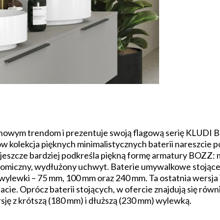
owym trendom i prezentuje swoją flagową serię KLUDI BO
w kolekcja pięknych minimalistycznych baterii nareszcie po
eszcze bardziej podkreśla piękną formę armatury BOZZ: 
omiczny, wydłużony uchwyt. Baterie umywalkowe stojące 
 wylewki – 75 mm, 100 mm oraz 240 mm. Ta ostatnia wersja
ie. Oprócz baterii stojących, w ofercie znajdują się równ
ję z krótszą (180 mm) i dłuższą (230 mm) wylewką.