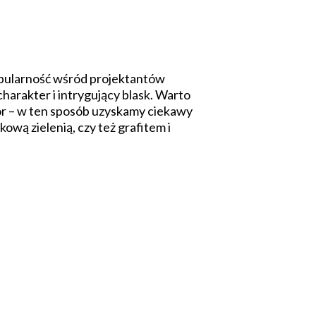
popularność wśród projektantów
arakter i intrygujący blask. Warto
ekor – w ten sposób uzyskamy ciekawy
ową zielenią, czy też grafitem i