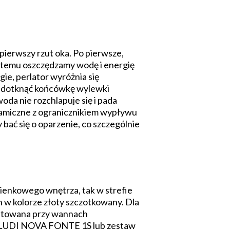
 pierwszy rzut oka. Po pierwsze,
i temu oszczędzamy wodę i energię
ie, perlator wyróżnia się
y dotknąć końcówkę wylewki
oda nie rozchlapuje się i pada
eramiczne z ogranicznikiem wypływu
bać się o oparzenie, co szczególnie
ienkowego wnętrza, tak w strefie
h w kolorze złoty szczotkowany. Dla
ntowana przy wannach
ą KLUDI NOVA FONTE 1S lub zestaw