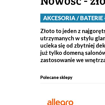
Nowość - zło
AKCESORIA / BATERIE 
Złoto to jeden z najgoręt
utrzymanych w stylu glam
ucieka się od zbytniej de
już tylko domeną salonów 
zastosowanie we wnętrz
Polecane sklepy