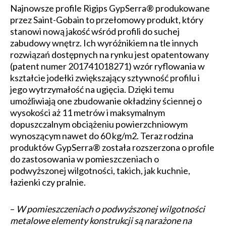
Najnowsze profile Rigips GypSerra® produkowane
przez Saint-Gobain to przełomowy produkt, który
stanowi nową jakość wśród profili do suchej
zabudowy wnętrz. Ich wyróżnikiem na tle innych
rozwiązań dostępnych na rynku jest opatentowany
(patent numer 201741018271) wzór ryflowania w
kształcie jodełki zwiększający sztywność profilu i
jego wytrzymałość na ugięcia. Dzięki temu
umożliwiają one zbudowanie okładziny ściennej o
wysokości aż 11 metrów i maksymalnym
dopuszczalnym obciążeniu powierzchniowym
wynoszącym nawet do 60 kg/m2. Teraz rodzina
produktów GypSerra® została rozszerzona o profile
do zastosowania w pomieszczeniach o
podwyższonej wilgotności, takich, jak kuchnie,
łazienki czy pralnie.
–
W pomieszczeniach o podwyższonej wilgotności
metalowe elementy konstrukcji są narażone na