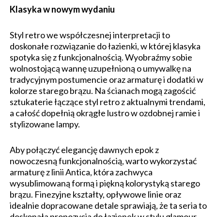
Klasyka w nowym wydaniu
Styl retro we współczesnej interpretacji to
doskonałe rozwiązanie do łazienki, w której klasyka
spotyka się z funkcjonalnością. Wyobraźmy sobie
wolnostojącą wannę uzupełnioną o umywalkę na
tradycyjnym postumencie oraz armaturę i dodatki w
kolorze starego brązu. Na ścianach mogą zagościć
sztukaterie łączące styl retro z aktualnymi trendami,
a całość dopełnią okrągłe lustro w ozdobnej ramie i
stylizowane lampy.
Aby połączyć elegancję dawnych epok z
nowoczesną funkcjonalnością, warto wykorzystać
armaturę z linii Antica, która zachwyca
wysublimowaną formą i piękną kolorystyką starego
brązu. Finezyjne kształty, opływowe linie oraz
idealnie dopracowane detale sprawiają, że ta seria to
doskonała propozycja do łazienek w stylu glamour