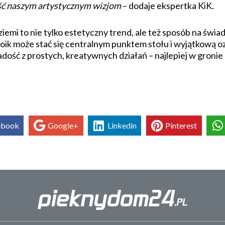
eść naszym artystycznym wizjom
– dodaje ekspertka KiK.
iemi to nie tylko estetyczny trend, ale też sposób na świ
oik może stać się centralnym punktem stołu i wyjątkową 
radość z prostych, kreatywnych działań – najlepiej w groni
ebook
Google+
Linkedin
Pinterest