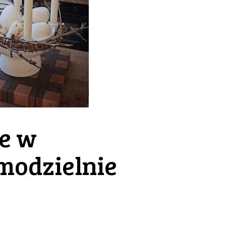
je w
amodzielnie