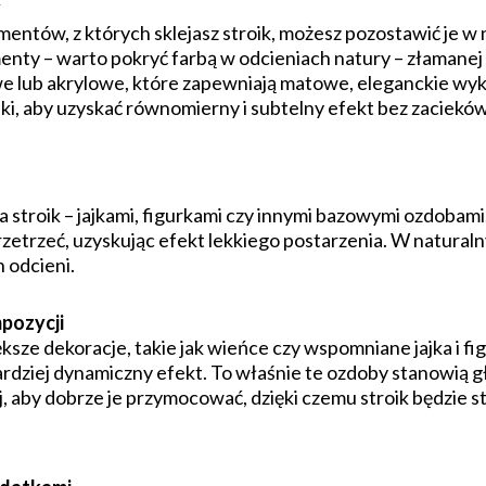
y
entów, z których sklejasz stroik, możesz pozostawić je w 
nty – warto pokryć farbą w odcieniach natury – złamanej bie
we lub akrylowe, które zapewniają matowe, eleganckie wyk
ki, aby uzyskać równomierny i subtelny efekt bez zaciekó
 na stroik – jajkami, figurkami czy innymi bazowymi ozdoba
zetrzeć, uzyskując efekt lekkiego postarzenia. W naturalny
 odcieni.
pozycji
sze dekoracje, takie jak wieńce czy wspomniane jajka i fig
ardziej dynamiczny efekt. To właśnie te ozdoby stanowią g
, aby dobrze je przymocować, dzięki czemu stroik będzie sta