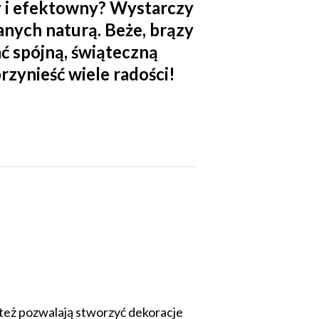
ty i efektowny? Wystarczy
anych naturą. Beże, brązy
ć spójną, świąteczną
rzynieść wiele radości!
e też pozwalają stworzyć dekoracje