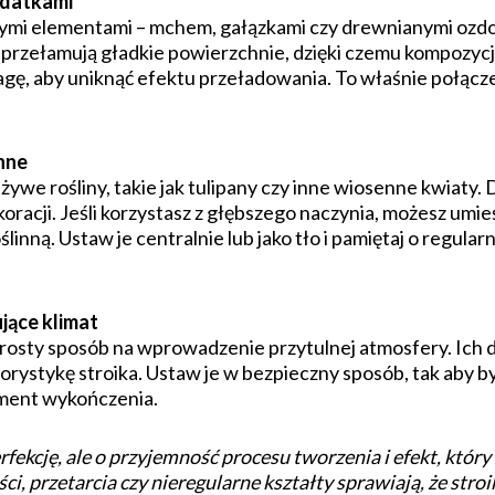
odatkami
ymi elementami – mchem, gałązkami czy drewnianymi ozdo
przełamują gładkie powierzchnie, dzięki czemu kompozycj
agę, aby uniknąć efektu przeładowania. To właśnie połącze
nne
ywe rośliny, takie jak tulipany czy inne wiosenne kwiaty. D
oracji. Jeśli korzystasz z głębszego naczynia, możesz umi
ślinną. Ustaw je centralnie lub jako tło i pamiętaj o regu
jące klimat
rosty sposób na wprowadzenie przytulnej atmosfery. Ich d
orystykę stroika. Ustaw je w bezpieczny sposób, tak aby by
ement wykończenia.
fekcję, ale o przyjemność procesu tworzenia i efekt, któr
, przetarcia czy nieregularne kształty sprawiają, że stroi