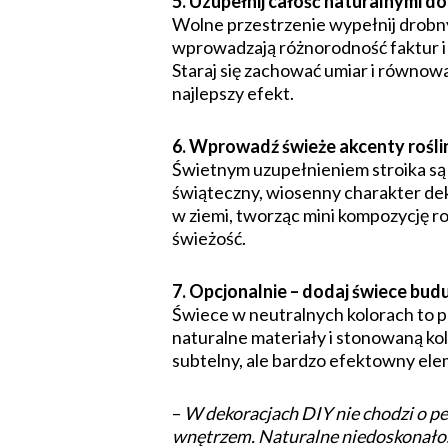
5. Uzupełnij całość naturalnymi d
Wolne przestrzenie wypełnij drobn
wprowadzają różnorodność faktur i 
Staraj się zachować umiar i równow
najlepszy efekt.
6. Wprowadź świeże akcenty rośli
Świetnym uzupełnieniem stroika są ż
świąteczny, wiosenny charakter dek
w ziemi, tworząc mini kompozycję ro
świeżość.
7. Opcjonalnie – dodaj świece budu
Świece w neutralnych kolorach to p
naturalne materiały i stonowaną kol
subtelny, ale bardzo efektowny el
–
W dekoracjach DIY nie chodzi o per
wnętrzem. Naturalne niedoskonałości