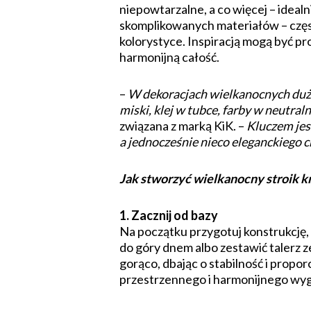
niepowtarzalne, a co więcej – idea
skomplikowanych materiałów – częst
kolorystyce. Inspiracją mogą być pr
harmonijną całość.
–
W dekoracjach wielkanocnych dużą 
miski, klej w tubce, farby w neutra
związana z marką KiK. –
Kluczem jes
a jednocześnie nieco eleganckiego c
Jak stworzyć wielkanocny stroik k
1. Zacznij od bazy
Na początku przygotuj konstrukcję,
do góry dnem albo zestawić talerz 
gorąco, dbając o stabilność i propor
przestrzennego i harmonijnego wyg