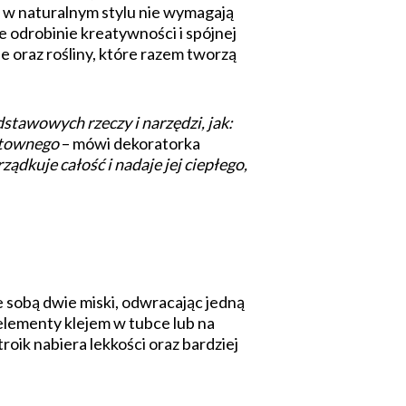
i w naturalnym stylu nie wymagają
 odrobinie kreatywności i spójnej
e oraz rośliny, które razem tworzą
stawowych rzeczy i narzędzi, jak:
ektownego
– mówi dekoratorka
ądkuje całość i nadaje jej ciepłego,
e sobą dwie miski, odwracając jedną
elementy klejem w tubce lub na
roik nabiera lekkości oraz bardziej