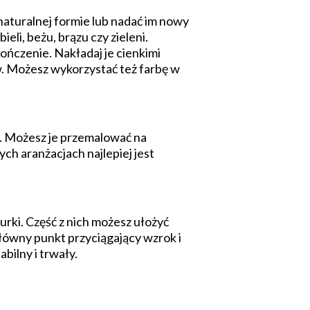
naturalnej formie lub nadać im nowy
li, beżu, brązu czy zieleni.
ończenie. Nakładaj je cienkimi
w. Możesz wykorzystać też farbę w
mi. Możesz je przemalować na
ch aranżacjach najlepiej jest
urki. Część z nich możesz ułożyć
łówny punkt przyciągający wzrok i
bilny i trwały.