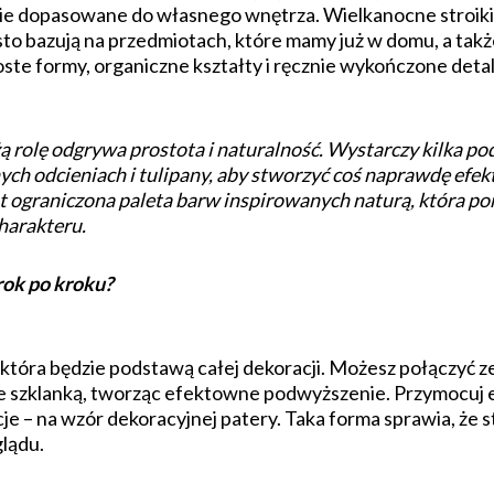
lnie dopasowane do własnego wnętrza. Wielkanocne stroik
o bazują na przedmiotach, które mamy już w domu, a także
oste formy, organiczne kształty i ręcznie wykończone detal
rolę odgrywa prostota i naturalność. Wystarczy kilka pod
lnych odcieniach i tulipany, aby stworzyć coś naprawdę ef
t ograniczona paleta barw inspirowanych naturą, która porz
harakteru.
rok po kroku?
 która będzie podstawą całej dekoracji. Możesz połączyć z
ze szklanką, tworząc efektowne podwyższenie. Przymocuj 
cje – na wzór dekoracyjnej patery. Taka forma sprawia, że st
lądu.