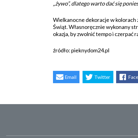
„żywo”, dlatego warto dać się poni
Wielkanocne dekoracje w kolorach z
Świąt. Własnoręcznie wykonany str
okazja, by zwolnić tempo i czerpać 
źródło: pieknydom24.pl
Email
Twitter
Fac