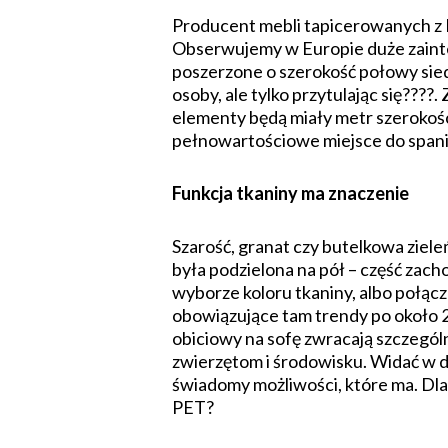
Producent mebli tapicerowanych z M
Obserwujemy w Europie duże zainter
poszerzone o szerokość połowy siedz
osoby, ale tylko przytulając się???
elementy będą miały metr szerokośc
pełnowartościowe miejsce do spania
Funkcja tkaniny ma znaczenie
Szarość, granat czy butelkowa ziel
była podzielona na pół – część zach
wyborze koloru tkaniny, albo połąc
obowiązujące tam trendy po około 2
obiciowy na sofę zwracają szczegól
zwierzętom i środowisku. Widać w do
świadomy możliwości, które ma. Dla
PET?