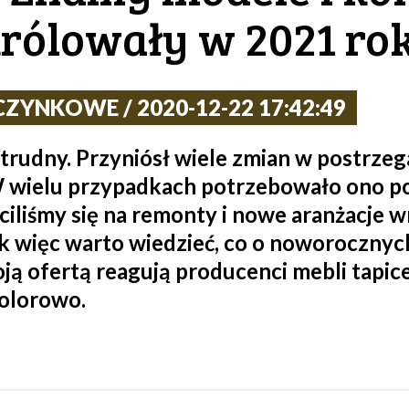
królowały w 2021 ro
ZYNKOWE / 2020-12-22 17:42:49
rudny. Przyniósł wiele zmian w postrze
 W wielu przypadkach potrzebowało ono p
ciliśmy się na remonty i nowe aranżacje
ak więc warto wiedzieć, co o noworoczny
woją ofertą reagują producenci mebli tap
kolorowo.