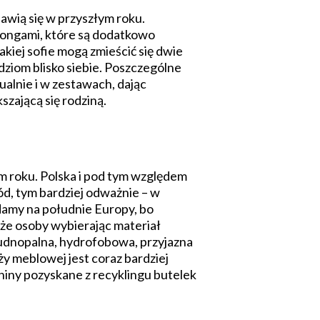
awią się w przyszłym roku.
longami, które są dodatkowo
kiej sofie mogą zmieścić się dwie
dziom blisko siebie. Poszczególne
alnie i w zestawach, dając
zającą się rodziną.
m roku. Polska i pod tym względem
ód, tym bardziej odważnie – w
damy na południe Europy, bo
że osoby wybierając materiał
rudnopalna, hydrofobowa, przyjazna
ży meblowej jest coraz bardziej
niny pozyskane z recyklingu butelek