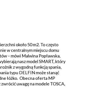
wierzchni około 50 m2. To często
stanie w centralnym miejscu domu
entów – mówi Malwina Popławska,
wybierają nasz model SMART, który
ożnik z wygodną funkcją spania,
spania typu DELFIN może stanąć
godne łóżko. Obecna oferta MP
też zwrócić uwagę na modele TOSCA,