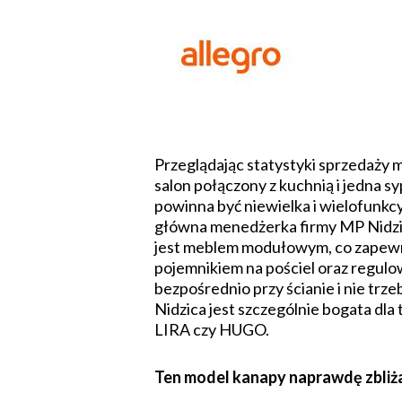
Przeglądając statystyki sprzedaży m
salon połączony z kuchnią i jedna s
powinna być niewielka i wielofunk
główna menedżerka firmy MP Nidzic
jest meblem modułowym, co zapewni
pojemnikiem na pościel oraz regul
bezpośrednio przy ścianie i nie tr
Nidzica jest szczególnie bogata dl
LIRA czy HUGO.
Ten model kanapy naprawdę zbliż