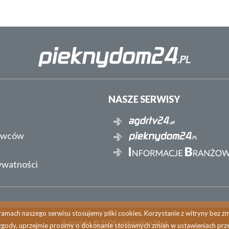
NASZE SERWISY
awców
rywatności
amach naszego serwisu stosujemy pliki cookies. Korzystanie z witryny bez 
Copyright © 2026 pieknydom24.pl
zgody, uprzejmie prosimy o dokonanie stosownych zmian w ustawieniach prze