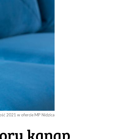
ść 2021 w ofercie MP Nidzica
lory kanap,