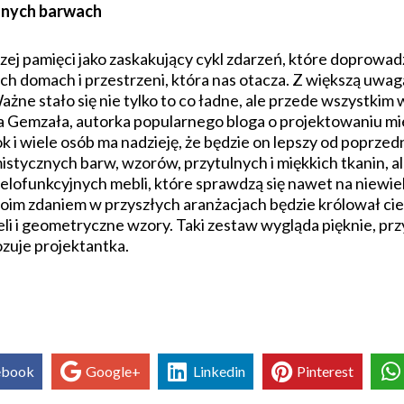
asnych barwach
zej pamięci jako zaskakujący cykl zdarzeń, które doprowadz
ch domach i przestrzeni, która nas otacza. Z większą uwag
ażne stało się nie tylko to co ładne, ale przede wszystkim
 Gemzała, autorka popularnego bloga o projektowaniu 
 i wiele osób ma nadzieję, że będzie on lepszy od poprz
istycznych barw, wzorów, przytulnych i miękkich tkanin, 
elofunkcyjnych mebli, które sprawdzą się nawet na niewie
oim zdaniem w przyszłych aranżacjach będzie królował ciep
li i geometryczne wzory. Taki zestaw wygląda pięknie, przy
zuje projektantka.
ebook
Google+
Linkedin
Pinterest