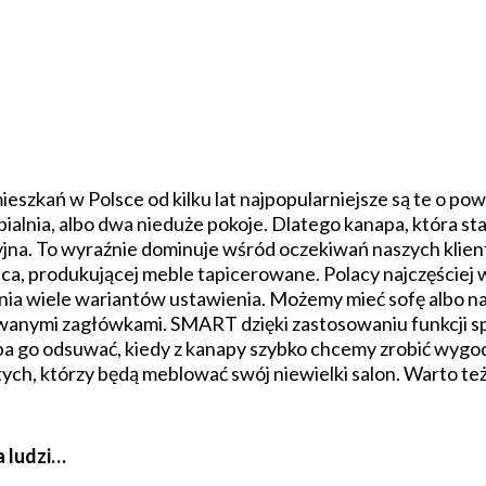
ieszkań w Polsce od kilku lat najpopularniejsze są te o po
ypialnia, albo dwa nieduże pokoje. Dlatego kanapa, która 
cyjna. To wyraźnie dominuje wśród oczekiwań naszych kli
a, produkującej meble tapicerowane. Polacy najczęściej 
a wiele wariantów ustawienia. Możemy mieć sofę albo nar
owanymi zagłówkami. SMART dzięki zastosowaniu funkcji 
zeba go odsuwać, kiedy z kanapy szybko chcemy zrobić wy
a tych, którzy będą meblować swój niewielki salon. Warto 
a ludzi…