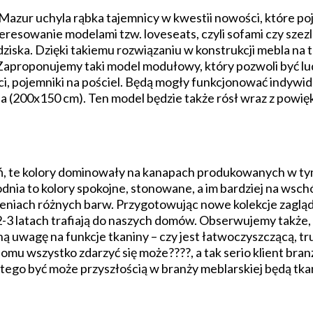
azur uchyla rąbka tajemnicy w kwestii nowości, które poj
esowanie modelami tzw. loveseats, czyli sofami czy szez
iska. Dzięki takiemu rozwiązaniu w konstrukcji mebla na ta
?. Zaproponujemy taki model modułowy, który pozwoli być lu
i, pojemniki na pościel. Będą mogły funkcjonować indywidu
 (200x150 cm). Ten model będzie także rósł wraz z powięks
eń, te kolory dominowały na kanapach produkowanych w ty
odnia to kolory spokojne, stonowane, a im bardziej na wsch
zeniach różnych barw. Przygotowując nowe kolekcje zaglą
-3 latach trafiają do naszych domów. Obserwujemy także, 
ną uwagę na funkcje tkaniny – czy jest łatwoczyszczącą, t
mu wszystko zdarzyć się może????, a tak serio klient bran
tego być może przyszłością w branży meblarskiej będą tka