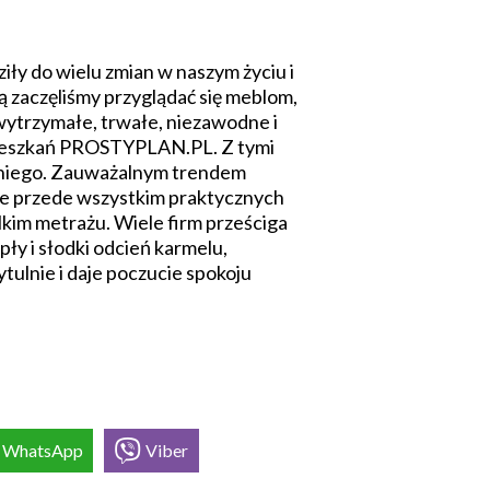
iły do wielu zmian w naszym życiu i
ą zaczęliśmy przyglądać się meblom,
 wytrzymałe, trwałe, niezawodne i
mieszkań PROSTYPLAN.PL. Z tymi
edniego. Zauważalnym trendem
ale przede wszystkim praktycznych
lkim metrażu. Wiele firm prześciga
ły i słodki odcień karmelu,
tulnie i daje poczucie spokoju
WhatsApp
Viber