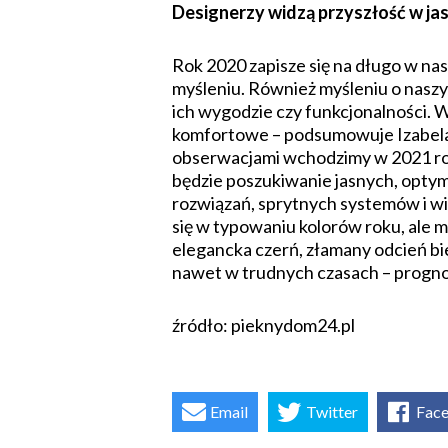
Designerzy widzą przyszłość w j
Rok 2020 zapisze się na długo w nas
myśleniu. Również myśleniu o naszy
ich wygodzie czy funkcjonalności. W
komfortowe – podsumowuje Izabela
obserwacjami wchodzimy w 2021 rok
będzie poszukiwanie jasnych, optym
rozwiązań, sprytnych systemów i wi
się w typowaniu kolorów roku, ale m
elegancka czerń, złamany odcień bie
nawet w trudnych czasach – progno
źródło: pieknydom24.pl
Email
Twitter
Fac