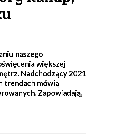
ku
ganiu naszego
oświęcenia większej
 wnętrz. Nadchodzący 2021
ch trendach mówią
icerowanych. Zapowiadają,