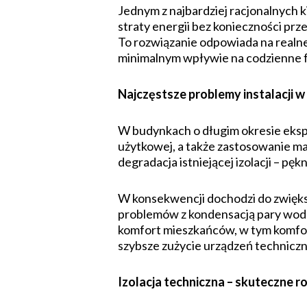
Jednym z najbardziej racjonalnych k
straty energii bez konieczności p
To rozwiązanie odpowiada na realne
minimalnym wpływie na codzienne 
Najczęstsze problemy instalacji 
W budynkach o długim okresie eksplo
użytkowej, a także zastosowanie m
degradacja istniejącej izolacji – pę
W konsekwencji dochodzi do zwięks
problemów z kondensacją pary wodnej
komfort mieszkańców, w tym komfor
szybsze zużycie urządzeń technicz
Izolacja techniczna – skuteczne r