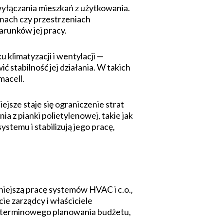
 wyłączania mieszkań z użytkowania.
nach czy przestrzeniach
arunków jej pracy.
 klimatyzacji i wentylacji —
ć stabilność jej działania. W takich
macell.
ejsze staje się ograniczenie strat
a z pianki polietylenowej, takie jak
stemu i stabilizują jego pracę,
lniejszą pracę systemów HVAC i c.o.,
ie zarządcy i właściciele
goterminowego planowania budżetu,