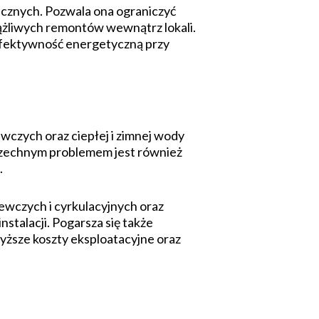
hnicznych. Pozwala ona ograniczyć
ążliwych remontów wewnątrz lokali.
 efektywność energetyczną przy
ewczych oraz ciepłej i zimnej wody
wszechnym problemem jest również
.
wczych i cyrkulacyjnych oraz
stalacji. Pogarsza się także
ższe koszty eksploatacyjne oraz