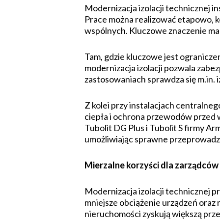
Modernizacja izolacji technicznej i
Prace można realizować etapowo, k
wspólnych. Kluczowe znaczenie ma j
Tam, gdzie kluczowe jest ograniczeni
modernizacja izolacji pozwala zabezp
zastosowaniach sprawdza się m.in. 
Z kolei przy instalacjach centralneg
ciepła i ochrona przewodów przed wy
Tubolit DG Plus i Tubolit S firmy A
umożliwiając sprawne przeprowadzen
Mierzalne korzyści dla zarządców i
Modernizacja izolacji technicznej p
mniejsze obciążenie urządzeń oraz r
nieruchomości zyskują większą prz