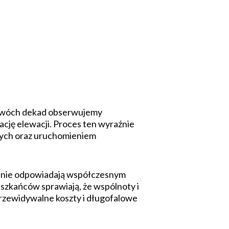
 dwóch dekad obserwujemy
cję elewacji. Proces ten wyraźnie
znych oraz uruchomieniem
re nie odpowiadają współczesnym
szkańców sprawiają, że wspólnoty i
przewidywalne koszty i długofalowe