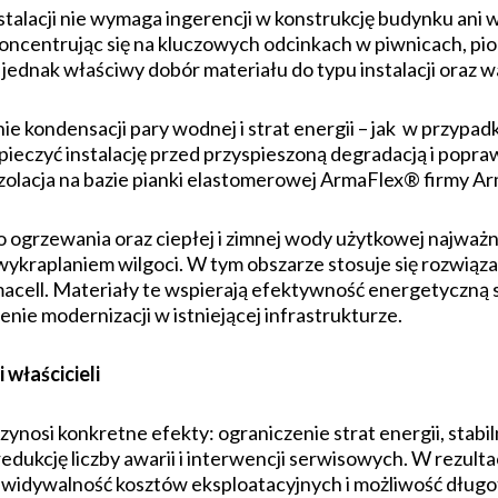
nstalacji nie wymaga ingerencji w konstrukcję budynku ani
oncentrując się na kluczowych odcinkach w piwnicach, pio
ednak właściwy dobór materiału do typu instalacji oraz w
e kondensacji pary wodnej i strat energii – jak w przypadku
ieczyć instalację przed przyspieszoną degradacją i poprawi
izolacja na bazie pianki elastomerowej ArmaFlex® firmy Ar
o ogrzewania oraz ciepłej i zimnej wody użytkowej najważni
kraplaniem wilgoci. W tym obszarze stosuje się rozwiązani
rmacell. Materiały te wspierają efektywność energetyczną sy
ie modernizacji w istniejącej infrastrukturze.
 właścicieli
rzynosi konkretne efekty: ograniczenie strat energii, stabi
edukcję liczby awarii i interwencji serwisowych. W rezultac
ewidywalność kosztów eksploatacyjnych i możliwość dłu