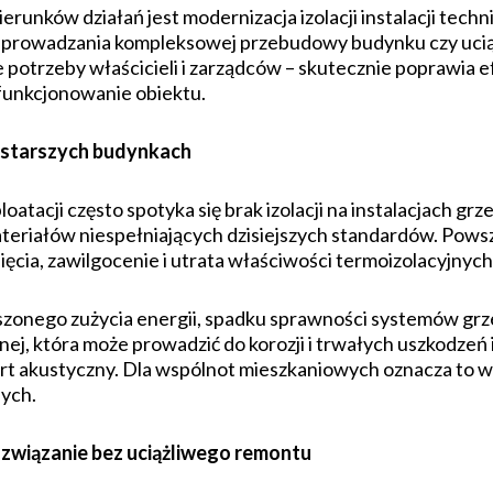
ierunków działań jest modernizacja izolacji instalacji tec
rzeprowadzania kompleksowej przebudowy budynku czy uci
 potrzeby właścicieli i zarządców – skutecznie poprawia
funkcjonowanie obiektu.
w starszych budynkach
atacji często spotyka się brak izolacji na instalacjach grz
ateriałów niespełniających dzisiejszych standardów. Po
knięcia, zawilgocenie i utrata właściwości termoizolacyjnych
zonego zużycia energii, spadku sprawności systemów grze
, która może prowadzić do korozji i trwałych uszkodzeń in
t akustyczny. Dla wspólnot mieszkaniowych oznacza to wy
nych.
ozwiązanie bez uciążliwego remontu