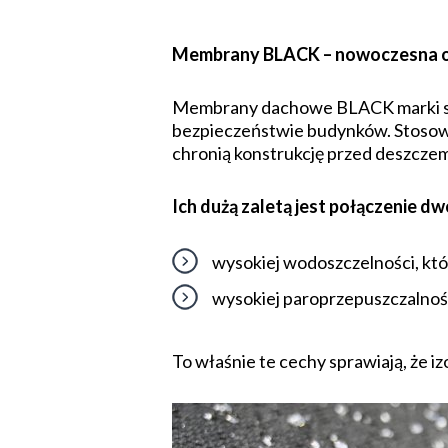
Membrany BLACK – nowoczesna o
Membrany dachowe BLACK marki swi
bezpieczeństwie budynków. Stosowa
chronią konstrukcję przed deszcze
Ich dużą zaletą jest połączenie d
wysokiej wodoszczelności, któ
wysokiej paroprzepuszczalnośc
To właśnie te cechy sprawiają, że i