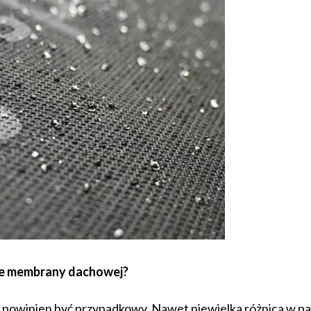
ze membrany dachowej?
owinien być przypadkowy. Nawet niewielka różnica w pa