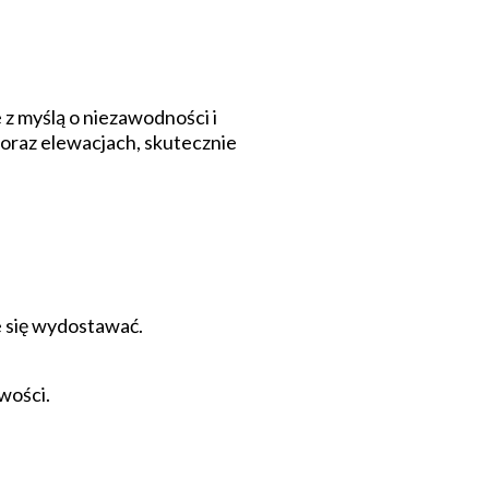
 myślą o niezawodności i
oraz elewacjach, skutecznie
e się wydostawać.
wości.