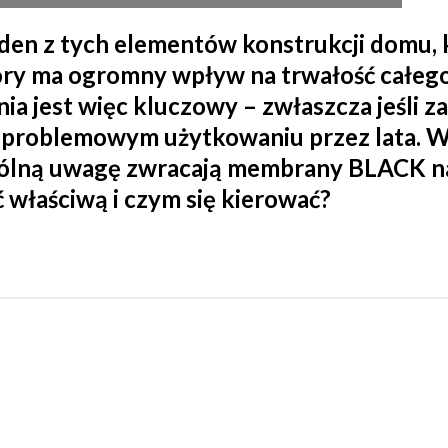
en z tych elementów konstrukcji domu, k
który ma ogromny wpływ na trwałość całe
 jest więc kluczowy – zwłaszcza jeśli zal
zproblemowym użytkowaniu przez lata. 
lną uwagę zwracają membrany BLACK na 
właściwą i czym się kierować?