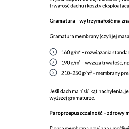
trwałość dachu i koszty eksploatacji
Gramatura – wytrzymałość ma zn
Gramatura membrany (czyli jej mas
160 g/m² – rozwiązania stand
190 g/m² – wyższa trwałość, n
210–250 g/m² – membrany pr
Jeśli dach ma niski kąt nachylenia, 
wyższej gramaturze.
Paroprzepuszczalność – zdrowy m
Dobra membrana powinna umożliwia