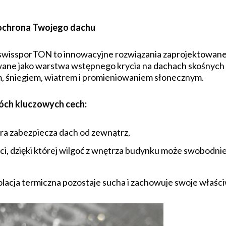
chrona Twojego dachu
ssporTON to innowacyjne rozwiązania zaprojektowane z
ne jako warstwa wstępnego krycia na dachach skośnych 
m, śniegiem, wiatrem i promieniowaniem słonecznym.
wóch kluczowych cech:
ra zabezpiecza dach od zewnątrz,
i, dzięki której wilgoć z wnętrza budynku może swobodni
zolacja termiczna pozostaje sucha i zachowuje swoje właści