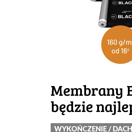
Membrany B
będzie najl
WYKOŃCZENIE / DACH I