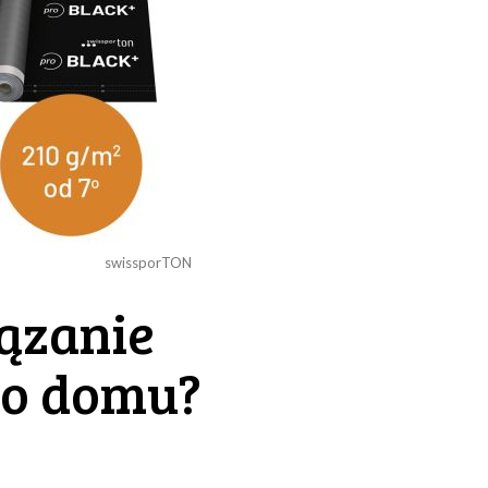
swissporTON
ązanie
go domu?