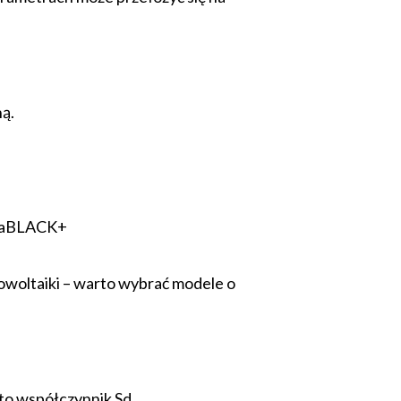
ą.
uraBLACK+
otowoltaiki – warto wybrać modele o
o współczynnik Sd.