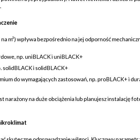
.
aczenie
a na m²) wpływa bezpośrednio na jej odporność mechaniczn
ardowe, np. uniBLACK i uniBLACK+
p. solidBLACK i solidBLACK+
emium do wymagających zastosowań, np. proBLACK+ i d
jest narażony na duże obciążenia lub planujesz instalację f
ikroklimat
ć skuteczne odprowadzanie wilgoci. Kluczowy parametr t