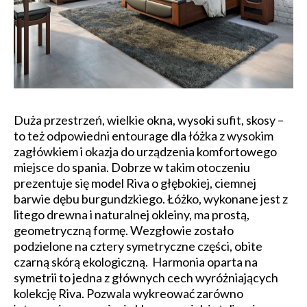
Duża przestrzeń, wielkie okna, wysoki sufit, skosy –
to też odpowiedni entourage dla łóżka z wysokim
zagłówkiem i okazja do urządzenia komfortowego
miejsce do spania. Dobrze w takim otoczeniu
prezentuje się model Riva o głębokiej, ciemnej
barwie dębu burgundzkiego. Łóżko, wykonane jest z
litego drewna i naturalnej okleiny, ma prostą,
geometryczną formę. Wezgłowie zostało
podzielone na cztery symetryczne części, obite
czarną skórą ekologiczną. Harmonia oparta na
symetrii to jedna z głównych cech wyróżniających
kolekcję Riva. Pozwala wykreować zarówno