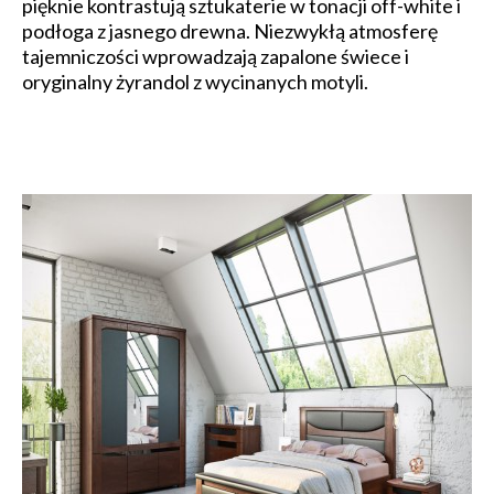
pięknie kontrastują sztukaterie w tonacji off-white i
podłoga z jasnego drewna. Niezwykłą atmosferę
tajemniczości wprowadzają zapalone świece i
oryginalny żyrandol z wycinanych motyli.