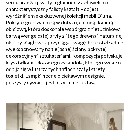
sercu aranżacji w stylu glamour. Zagłówek ma
charakterystyczny falisty kształt – co jest
wyróżnikiem ekskluzywnej kolekcji mebli Diuna.
Pokryto go przyjemną w dotyku, ciemną tkaniną
obiciową, która doskonale współgra z nietuzinkową
barwą wenge całej bryły z litego drewna i naturalnej
okleiny. Zagłówek przyciąga uwagę, bo został ładnie
wyeksponowany na tle jasnej ściany pokrytej
dekoracyjnymi sztukateriami. Kompozycja połyskuje
kryształkami okazałego żyrandola, którego światło
odbija się w lustrzanych taflach szafy i strefy
toaletki. Lampki nocne o ciekawym designie,
puszysty dywan – jest przytulnie i z klasą.