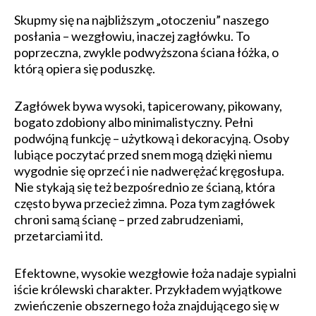
Skupmy się na najbliższym „otoczeniu” naszego
posłania – wezgłowiu, inaczej zagłówku. To
poprzeczna, zwykle podwyższona ściana łóżka, o
którą opiera się poduszkę.
Zagłówek bywa wysoki, tapicerowany, pikowany,
bogato zdobiony albo minimalistyczny. Pełni
podwójną funkcję – użytkową i dekoracyjną. Osoby
lubiące poczytać przed snem mogą dzięki niemu
wygodnie się oprzeć i nie nadwerężać kręgosłupa.
Nie stykają się też bezpośrednio ze ścianą, która
często bywa przecież zimna. Poza tym zagłówek
chroni samą ścianę – przed zabrudzeniami,
przetarciami itd.
Efektowne, wysokie wezgłowie łoża nadaje sypialni
iście królewski charakter. Przykładem wyjątkowe
zwieńczenie obszernego łoża znajdującego się w