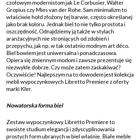
czołowym modernistom jak Le Corbusier, Walter
Gropius czy Mies van der Rohe. Sam minimalizm to
właściwie hołd złożony tej barwie, często określanej
jako brak koloru. Jednak biel to nie tylko prostota i
oszczędność. Odnajdziemy ją także w stylach
aranżacyjnych nie stroniących od zdobień i
przepychu, jak np. w tak ostatnio modnym art déco.
Biel bowiem jest uniwersalna i ponadczasowa.
Opiera się zmiennym modom i zawsze prezentuje się
niezwykle dobrze. Czy może zatem zaskakiwać?
Oczywiście! Najlepszym na to dowodem jest kolekcja
mebli wypoczynkowych Libretto Premiere z oferty
marki Kler.
Nowatorska forma biel
Zestaw wypoczynkowy Libretto Premiere to
swoiste studium elegancji i zdyscyplinowania
prostych form ubranych w biel właśnie. Białe meble