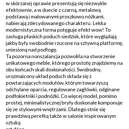
w skórzanej oprawie prezentują się niezwykle
efektownie, a w duecie z czarną, metalową
podstawą i malowanymi proszkowo nóżkami,
nabierają zdecydowanego charakteru. Lekka
modernistyczna forma potęguje efekt wow! To
zasługa płaskich poduch siedzisk, które wyglądają
jakby były swobodnie rzucone na sztywną platformę,
uniesioną nad podłogę.
Ta pozorna nonszalancja pozwoliła na stworzenie
unikatowego meble, którego prostotę znajdziemy na
obu końcach skali doskonałości. Swobodny,
urozmaicony układ poduch składa się z
powtarzających modułów, którym towarzyszą
odchylane oparcia, regulowane zagłówki, odginane
podłokietniki i podnóżki. Co więcej model, pomimo
prostej, minimalistycznej bryły doskonale komponuje
się ze stylowymi wnętrzami. Dlatego stnie się
prawdziwą perełką także w salonie inspirowanym
sztuką
art déco.