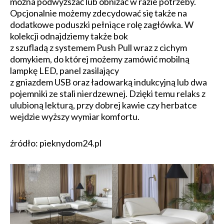
można podwyższać lub obniżać w razie potrzeby.
Opcjonalnie możemy zdecydować się także na
dodatkowe poduszki pełniące rolę zagłówka. W
kolekcji odnajdziemy także bok
z szufladą z systemem Push Pull wraz z cichym
domykiem, do której możemy zamówić mobilną
lampkę LED, panel zasilający
z gniazdem USB oraz ładowarką indukcyjną lub dwa
pojemniki ze stali nierdzewnej. Dzięki temu relaks z
ulubioną lekturą, przy dobrej kawie czy herbatce
wejdzie wyższy wymiar komfortu.
źródło: pieknydom24.pl