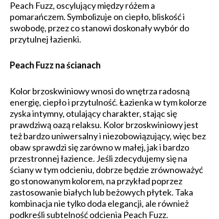
Peach Fuzz, oscylujący między różem a
pomarańczem. Symbolizuje on ciepło, bliskość i
swobodę, przez co stanowi doskonały wybór do
przytulnej łazienki.
Peach Fuzz na ścianach
Kolor brzoskwiniowy wnosi do wnętrza radosną
energię, ciepło i przytulność. Łazienka w tym kolorze
zyska intymny, otulający charakter, stając się
prawdziwą oazą relaksu. Kolor brzoskwiniowy jest
też bardzo uniwersalny i niezobowiązujący, więc bez
obaw sprawdzi się zarówno w małej, jak i bardzo
przestronnej łazience. Jeśli zdecydujemy się na
ściany w tym odcieniu, dobrze będzie zrównoważyć
go stonowanym kolorem, na przykład poprzez
zastosowanie białych lub beżowych płytek. Taka
kombinacja nie tylko doda elegancji, ale również
podkreśli subtelność odcienia Peach Fuzz.