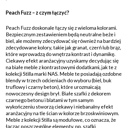
Peach Fuzz – z czym łączyć?
Peach Fuzz doskonale łączy się z wieloma kolorami.
Bezpiecznym zestawieniem będą neutralne beże i
biel, ale możemy zdecydować się również na bardziej
zdecydowane kolory, takie jak granat, czerń lub brąz,
które wprowadzą do wnętrza kontrast i dynamikę.
Ciekawy efekt aranżacyjny uzyskamy decydując się
na białe meble z kontrastowymi dodatkami, jak te z
kolekcji Stilla marki NAS. Meble te posiadają ozdobne
blendy w trzech odcieniach do wyboru (biel, buk
truflowy i czarny beton), które urozmaicają
nowoczesny design brył. Białe szafki z dekorem
czarnego betonu i blatami w tym samym
wykończeniu stworzą ciekawy i niebanalny efekt
aranżacyjny na tle ścian w kolorze brzoskwiniowym.
Meble z kolekcji Stilla są modułowe, co oznacza, że
łącząc poszczególne elementy, np. szafki