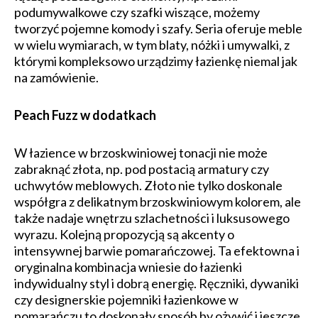
podumywalkowe czy szafki wiszące, możemy
tworzyć pojemne komody i szafy. Seria oferuje meble
w wielu wymiarach, w tym blaty, nóżki i umywalki, z
którymi kompleksowo urządzimy łazienkę niemal jak
na zamówienie.
Peach Fuzz w dodatkach
W łazience w brzoskwiniowej tonacji nie może
zabraknąć złota, np. pod postacią armatury czy
uchwytów meblowych. Złoto nie tylko doskonale
współgra z delikatnym brzoskwiniowym kolorem, ale
także nadaje wnętrzu szlachetności i luksusowego
wyrazu. Kolejną propozycją są akcenty o
intensywnej barwie pomarańczowej. Ta efektowna i
oryginalna kombinacja wniesie do łazienki
indywidualny styl i dobrą energię. Ręczniki, dywaniki
czy designerskie pojemniki łazienkowe w
pomarańczu to doskonały sposób by ożywić i jeszcze