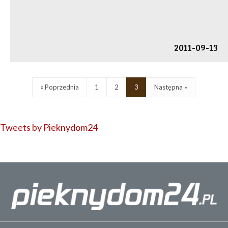
2011-09-13
« Poprzednia
1
2
3
Następna »
Tweets by Pieknydom24