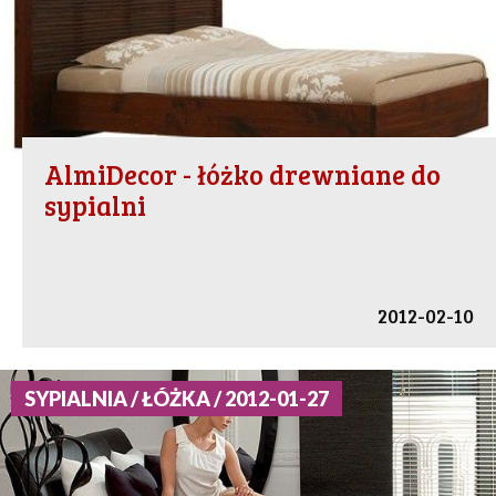
AlmiDecor - łóżko drewniane do
sypialni
2012-02-10
SYPIALNIA / ŁÓŻKA / 2012-01-27