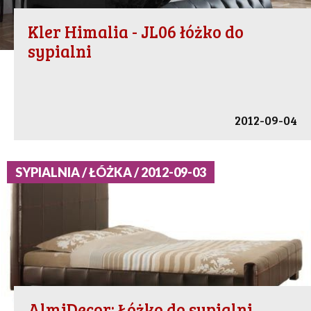
Kler Himalia - JL06 łóżko do
sypialni
2012-09-04
SYPIALNIA / ŁÓŻKA / 2012-09-03
AlmiDecor: Łóżko do sypialni