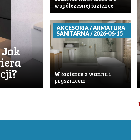
współczesnej łazience
AKCESORIA / ARMATURA
SANITARNA / 2026-06-15
 Jak
iera
cji?
W łazience z wanną i
prysznicem