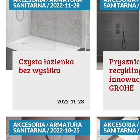
SANITARNA / 2022-11-28
SANITARNA / 
Czysta łazienka
Prysznic
bez wysiłku
recyklin
innowac
GROHE
2022-11-28
AKCESORIA / ARMATURA
AKCESORIA 
SANITARNA / 2022-10-25
SANITARNA / 