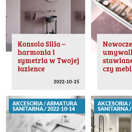
Konsola Silia –
Nowocze
harmonia i
umywalk
symetria w Twojej
stawiane
łazience
czy meb
2022-10-25
AKCESORIA / ARMATURA
AKCESORIA 
SANITARNA / 2022-10-14
SANITARNA / 