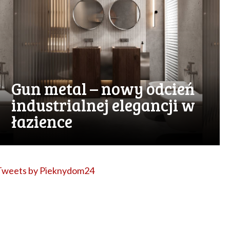
Gun metal – nowy odcień
industrialnej elegancji w
łazience
Tweets by Pieknydom24