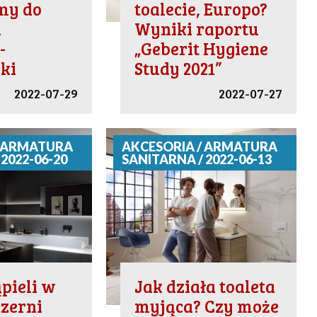
my do
toalecie, Europo?
i
Wyniki raportu
-
„Geberit Hygiene
ki
Study 2021”
2022-07-29
2022-07-27
/ ARMATURA
AKCESORIA / ARMATURA
2022-06-20
SANITARNA / 2022-06-13
ąpieli w
Jak działa toaleta
zerni
myjąca? Czy może