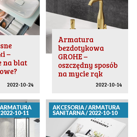
Armatura
sne
bezdotykowa
i –
GROHE –
 na blat
oszczędny sposób
lowe?
na mycie rąk
2022-10-24
2022-10-14
/ ARMATURA
AKCESORIA / ARMATURA
2022-10-11
SANITARNA / 2022-10-10