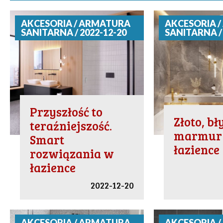
AKCESORIA / ARMATURA
AKCESORIA 
SANITARNA / 2022-12-20
SANITARNA / 
Przyszłość to
Złoto, bł
teraźniejszość.
marmur
Smart
łazience
rozwiązania w
łazience
2022-12-20
AKCESORIA / ARMATURA
AKCESORIA 