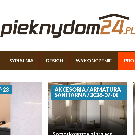
SYPIALNIA
DESIGN
WYKOŃCZENIE
PRO
-23
AKCESORIA / ARMATURA
SANITARNA / 2026-07-08
Szczotkowane złoto we