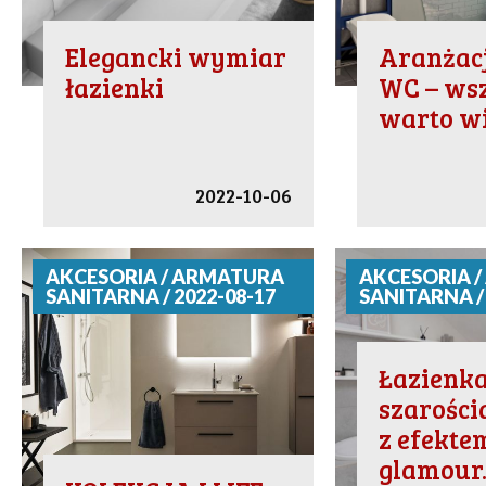
Elegancki wymiar
Aranżacj
łazienki
WC – wsz
warto wi
2022-10-06
AKCESORIA / ARMATURA
AKCESORIA 
SANITARNA / 2022-08-17
SANITARNA / 
Łazienk
szarościa
z efekte
glamour