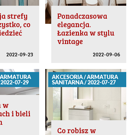
a strefy
Ponadczasowa
ystko, co
elegancja.
edzieć
Łazienka w stylu
vintage
2022-09-23
2022-09-06
/ ARMATURA
AKCESORIA / ARMATURA
2022-07-29
SANITARNA / 2022-07-27
a w
ch i bieli
m
.
Co robisz w