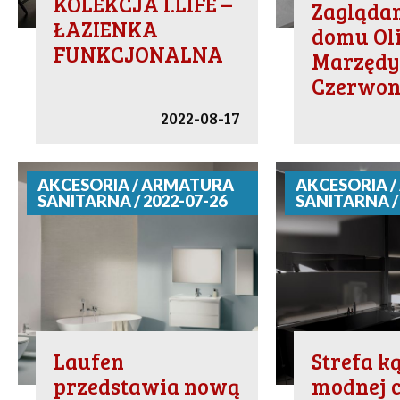
KOLEKCJA I.LIFE –
Zagląda
ŁAZIENKA
domu Ol
FUNKCJONALNA
Marzędy
Czerwon
2022-08-17
AKCESORIA / ARMATURA
AKCESORIA 
SANITARNA / 2022-07-26
SANITARNA / 
Laufen
Strefa k
przedstawia nową
modnej c