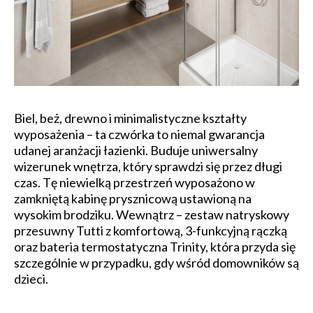
Biel, beż, drewno i minimalistyczne kształty
wyposażenia – ta czwórka to niemal gwarancja
udanej aranżacji łazienki. Buduje uniwersalny
wizerunek wnętrza, który sprawdzi się przez długi
czas. Tę niewielką przestrzeń wyposażono w
zamkniętą kabinę prysznicową ustawioną na
wysokim brodziku. Wewnątrz – zestaw natryskowy
przesuwny Tutti z komfortową, 3-funkcyjną rączką
oraz bateria termostatyczna Trinity, która przyda się
szczególnie w przypadku, gdy wśród domowników są
dzieci.