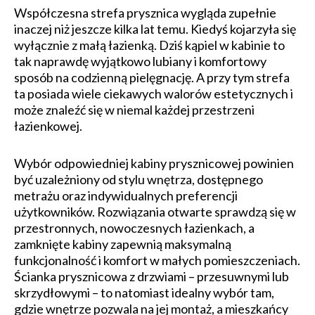
Współczesna strefa prysznica wygląda zupełnie
inaczej niż jeszcze kilka lat temu. Kiedyś kojarzyła się
wyłącznie z małą łazienką. Dziś kąpiel w kabinie to
tak naprawdę wyjątkowo lubiany i komfortowy
sposób na codzienną pielęgnację. A przy tym strefa
ta posiada wiele ciekawych walorów estetycznych i
może znaleźć się w niemal każdej przestrzeni
łazienkowej.
Wybór odpowiedniej kabiny prysznicowej powinien
być uzależniony od stylu wnętrza, dostępnego
metrażu oraz indywidualnych preferencji
użytkowników. Rozwiązania otwarte sprawdzą się w
przestronnych, nowoczesnych łazienkach, a
zamknięte kabiny zapewnią maksymalną
funkcjonalność i komfort w małych pomieszczeniach.
Ścianka prysznicowa z drzwiami – przesuwnymi lub
skrzydłowymi – to natomiast idealny wybór tam,
gdzie wnętrze pozwala na jej montaż, a mieszkańcy