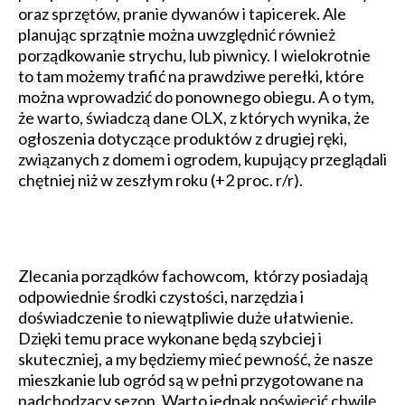
oraz sprzętów, pranie dywanów i tapicerek. Ale
planując sprzątnie można uwzględnić również
porządkowanie strychu, lub piwnicy. I wielokrotnie
to tam możemy trafić na prawdziwe perełki, które
można wprowadzić do ponownego obiegu. A o tym,
że warto, świadczą dane OLX, z których wynika, że
ogłoszenia dotyczące produktów z drugiej ręki,
związanych z domem i ogrodem, kupujący przeglądali
chętniej niż w zeszłym roku (+2 proc. r/r).
Zlecania porządków fachowcom, którzy posiadają
odpowiednie środki czystości, narzędzia i
doświadczenie to niewątpliwie duże ułatwienie.
Dzięki temu prace wykonane będą szybciej i
skuteczniej, a my będziemy mieć pewność, że nasze
mieszkanie lub ogród są w pełni przygotowane na
nadchodzący sezon. Warto jednak poświęcić chwilę