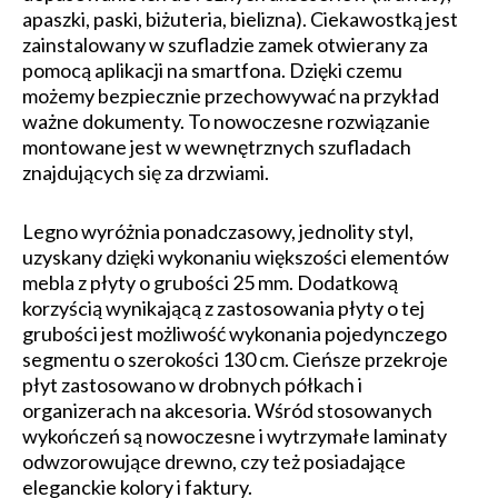
apaszki, paski, biżuteria, bielizna). Ciekawostką jest
zainstalowany w szufladzie zamek otwierany za
pomocą aplikacji na smartfona. Dzięki czemu
możemy bezpiecznie przechowywać na przykład
ważne dokumenty. To nowoczesne rozwiązanie
montowane jest w wewnętrznych szufladach
znajdujących się za drzwiami.
Legno wyróżnia ponadczasowy, jednolity styl,
uzyskany dzięki wykonaniu większości elementów
mebla z płyty o grubości 25 mm. Dodatkową
korzyścią wynikającą z zastosowania płyty o tej
grubości jest możliwość wykonania pojedynczego
segmentu o szerokości 130 cm. Cieńsze przekroje
płyt zastosowano w drobnych półkach i
organizerach na akcesoria. Wśród stosowanych
wykończeń są nowoczesne i wytrzymałe laminaty
odwzorowujące drewno, czy też posiadające
eleganckie kolory i faktury.