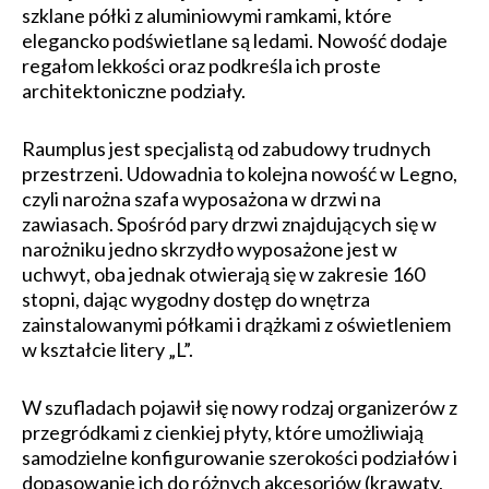
szklane półki z aluminiowymi ramkami, które
elegancko podświetlane są ledami. Nowość dodaje
regałom lekkości oraz podkreśla ich proste
architektoniczne podziały.
Raumplus jest specjalistą od zabudowy trudnych
przestrzeni. Udowadnia to kolejna nowość w Legno,
czyli narożna szafa wyposażona w drzwi na
zawiasach. Spośród pary drzwi znajdujących się w
narożniku jedno skrzydło wyposażone jest w
uchwyt, oba jednak otwierają się w zakresie 160
stopni, dając wygodny dostęp do wnętrza
zainstalowanymi półkami i drążkami z oświetleniem
w kształcie litery „L”.
W szufladach pojawił się nowy rodzaj organizerów z
przegródkami z cienkiej płyty, które umożliwiają
samodzielne konfigurowanie szerokości podziałów i
dopasowanie ich do różnych akcesoriów (krawaty,