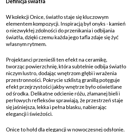
Definicja światła
W kolekcji Onice, światło staje się kluczowym
elementem kompozycji. Inspiracją był onyks - kamień
o niezwykłej zdolności do przenikania i odbijania
światła, dzięki czemu każda jego tafla zdaje się żyć
własnym rytmem.
Projektanci przenieśli ten efekt na ceramikę,
tworząc powierzchnię, która subtelnie odbija światło
niczym lustro, dodając wnętrzom głębi i wrażenia
przestronności. Pokrycie szklistą granillą potęguje
efekt przejrzystości jakby wnętrze było oświetlane
od środka. Delikatne odcienie różu, złamanej bieli i
perłowych refleksów sprawiają, że przestrzeń staje
się jaśniejsza, lekka i pełna blasku, nabierając
elegancji i świeżości.
Onice to hołd dla elegancji w nowoczesnej odsłonie.