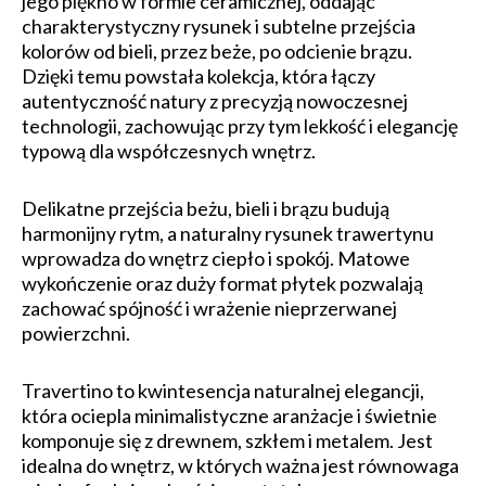
jego piękno w formie ceramicznej, oddając
charakterystyczny rysunek i subtelne przejścia
kolorów od bieli, przez beże, po odcienie brązu.
Dzięki temu powstała kolekcja, która łączy
autentyczność natury z precyzją nowoczesnej
technologii, zachowując przy tym lekkość i elegancję
typową dla współczesnych wnętrz.
Delikatne przejścia beżu, bieli i brązu budują
harmonijny rytm, a naturalny rysunek trawertynu
wprowadza do wnętrz ciepło i spokój. Matowe
wykończenie oraz duży format płytek pozwalają
zachować spójność i wrażenie nieprzerwanej
powierzchni.
Travertino to kwintesencja naturalnej elegancji,
która ociepla minimalistyczne aranżacje i świetnie
komponuje się z drewnem, szkłem i metalem. Jest
idealna do wnętrz, w których ważna jest równowaga