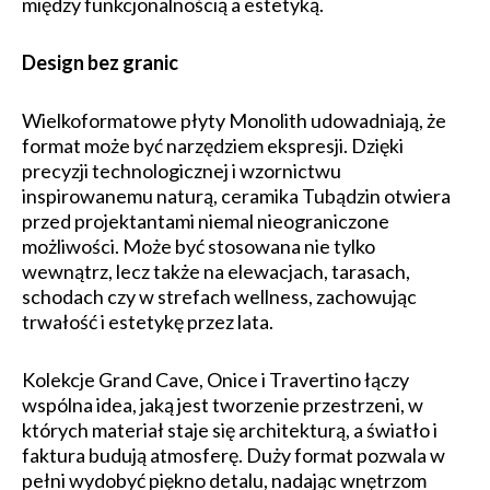
między funkcjonalnością a estetyką.
Design bez granic
Wielkoformatowe płyty Monolith udowadniają, że
format może być narzędziem ekspresji. Dzięki
precyzji technologicznej i wzornictwu
inspirowanemu naturą, ceramika Tubądzin otwiera
przed projektantami niemal nieograniczone
możliwości. Może być stosowana nie tylko
wewnątrz, lecz także na elewacjach, tarasach,
schodach czy w strefach wellness, zachowując
trwałość i estetykę przez lata.
Kolekcje Grand Cave, Onice i Travertino łączy
wspólna idea, jaką jest tworzenie przestrzeni, w
których materiał staje się architekturą, a światło i
faktura budują atmosferę. Duży format pozwala w
pełni wydobyć piękno detalu, nadając wnętrzom