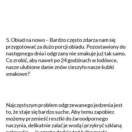
5. Obiad na nowo – Bardzo często zdarza nam się
przygotować za dużo porcji obiadu. Pozostawiony do
następnego dnia i odgrzany nie smakuje już tak samo.
Co zrobić, aby nawet po 24 godzinach w lodówce,
nasze ulubione danie znów cieszyło nasze kubki
smakowe?
Najczęstszym problem odgrzewanego jedzenia jest
to, że staje się bardzo suche. Aby temu zapobiec
możemy przenieść resztki do żaroodpornego
naczynia, delikatnie zalać je wodą i przykryć szklaną
pokrywką. -„Ja często dodaje też łyżkę masła