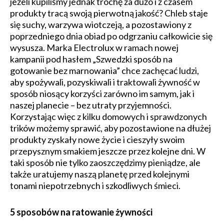
jeżeli kupiliśmy jednak trochę za dużo i z czasem
produkty tracą swoją pierwotną jakość? Chleb staje
się suchy, warzywa wiotczeją, a pozostawiony z
poprzedniego dnia obiad po odgrzaniu całkowicie się
wysusza. Marka Electrolux w ramach nowej
kampanii pod hasłem „Szwedzki sposób na
gotowanie bez marnowania” chce zachęcać ludzi,
aby spożywali, pozyskiwali i traktowali żywność w
sposób niosący korzyści zarówno im samym, jak i
naszej planecie – bez utraty przyjemności.
Korzystając więc z kilku domowych i sprawdzonych
trików możemy sprawić, aby pozostawione na dłużej
produkty zyskały nowe życie i cieszyły swoim
przepysznym smakiem jeszcze przez kolejne dni. W
taki sposób nie tylko zaoszczędzimy pieniądze, ale
także uratujemy naszą planetę przed kolejnymi
tonami niepotrzebnych i szkodliwych śmieci.
5 sposobów na ratowanie żywności