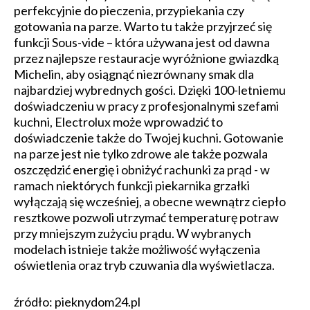
perfekcyjnie do pieczenia, przypiekania czy
gotowania na parze. Warto tu także przyjrzeć się
funkcji Sous-vide – która używana jest od dawna
przez najlepsze restauracje wyróżnione gwiazdką
Michelin, aby osiągnąć niezrównany smak dla
najbardziej wybrednych gości. Dzięki 100-letniemu
doświadczeniu w pracy z profesjonalnymi szefami
kuchni, Electrolux może wprowadzić to
doświadczenie także do Twojej kuchni. Gotowanie
na parze jest nie tylko zdrowe ale także pozwala
oszczędzić energię i obniżyć rachunki za prąd - w
ramach niektórych funkcji piekarnika grzałki
wyłączają się wcześniej, a obecne wewnątrz ciepło
resztkowe pozwoli utrzymać temperaturę potraw
przy mniejszym zużyciu prądu. W wybranych
modelach istnieje także możliwość wyłączenia
oświetlenia oraz tryb czuwania dla wyświetlacza.
źródło: pieknydom24.pl