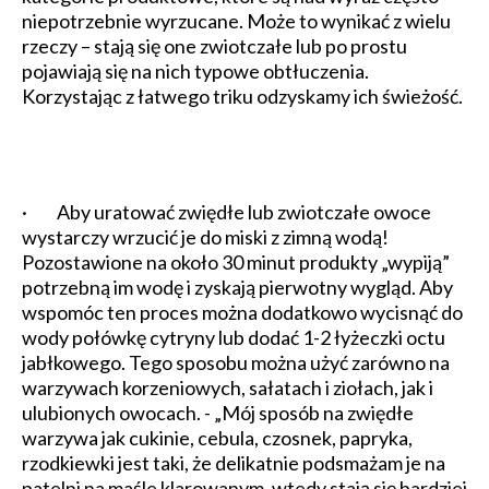
niepotrzebnie wyrzucane. Może to wynikać z wielu
rzeczy – stają się one zwiotczałe lub po prostu
pojawiają się na nich typowe obtłuczenia.
Korzystając z łatwego triku odzyskamy ich świeżość.
· Aby uratować zwiędłe lub zwiotczałe owoce
wystarczy wrzucić je do miski z zimną wodą!
Pozostawione na około 30 minut produkty „wypiją”
potrzebną im wodę i zyskają pierwotny wygląd. Aby
wspomóc ten proces można dodatkowo wycisnąć do
wody połówkę cytryny lub dodać 1-2 łyżeczki octu
jabłkowego. Tego sposobu można użyć zarówno na
warzywach korzeniowych, sałatach i ziołach, jak i
ulubionych owocach. - „Mój sposób na zwiędłe
warzywa jak cukinie, cebula, czosnek, papryka,
rzodkiewki jest taki, że delikatnie podsmażam je na
patelni na maśle klarowanym, wtedy stają się bardziej