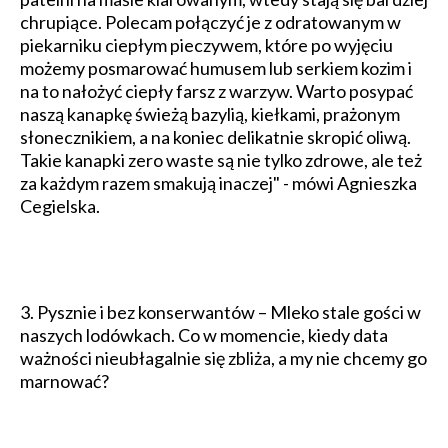
chrupiące. Polecam połączyć je z odratowanym w
piekarniku ciepłym pieczywem, które po wyjęciu
możemy posmarować humusem lub serkiem kozim i
na to nałożyć ciepły farsz z warzyw. Warto posypać
naszą kanapkę świeżą bazylią, kiełkami, prażonym
słonecznikiem, a na koniec delikatnie skropić oliwą.
Takie kanapki zero waste są nie tylko zdrowe, ale też
za każdym razem smakują inaczej" - mówi Agnieszka
Cegielska.
3. Pysznie i bez konserwantów – Mleko stale gości w
naszych lodówkach. Co w momencie, kiedy data
ważności nieubłagalnie się zbliża, a my nie chcemy go
marnować?