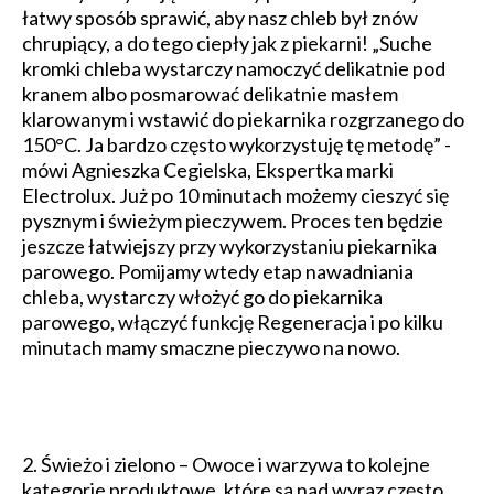
łatwy sposób sprawić, aby nasz chleb był znów
chrupiący, a do tego ciepły jak z piekarni! „Suche
kromki chleba wystarczy namoczyć delikatnie pod
kranem albo posmarować delikatnie masłem
klarowanym i wstawić do piekarnika rozgrzanego do
150°C. Ja bardzo często wykorzystuję tę metodę” -
mówi Agnieszka Cegielska, Ekspertka marki
Electrolux. Już po 10 minutach możemy cieszyć się
pysznym i świeżym pieczywem. Proces ten będzie
jeszcze łatwiejszy przy wykorzystaniu piekarnika
parowego. Pomijamy wtedy etap nawadniania
chleba, wystarczy włożyć go do piekarnika
parowego, włączyć funkcję Regeneracja i po kilku
minutach mamy smaczne pieczywo na nowo.
2. Świeżo i zielono – Owoce i warzywa to kolejne
kategorie produktowe, które są nad wyraz często