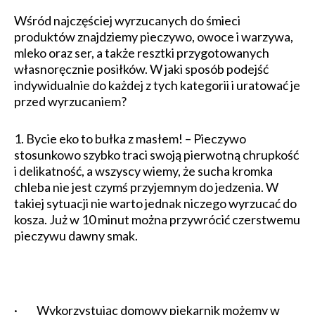
Wśród najczęściej wyrzucanych do śmieci
produktów znajdziemy pieczywo, owoce i warzywa,
mleko oraz ser, a także resztki przygotowanych
własnoręcznie posiłków. W jaki sposób podejść
indywidualnie do każdej z tych kategorii i uratować je
przed wyrzucaniem?
1. Bycie eko to bułka z masłem! – Pieczywo
stosunkowo szybko traci swoją pierwotną chrupkość
i delikatność, a wszyscy wiemy, że sucha kromka
chleba nie jest czymś przyjemnym do jedzenia. W
takiej sytuacji nie warto jednak niczego wyrzucać do
kosza. Już w 10 minut można przywrócić czerstwemu
pieczywu dawny smak.
· Wykorzystując domowy piekarnik możemy w