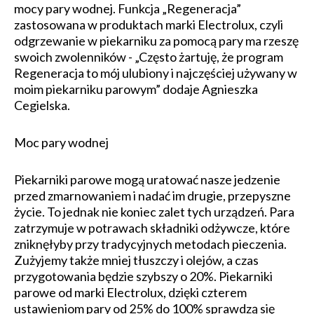
mocy pary wodnej. Funkcja „Regeneracja”
zastosowana w produktach marki Electrolux, czyli
odgrzewanie w piekarniku za pomocą pary ma rzeszę
swoich zwolenników - „Często żartuję, że program
Regeneracja to mój ulubiony i najczęściej używany w
moim piekarniku parowym” dodaje Agnieszka
Cegielska.
Moc pary wodnej
Piekarniki parowe mogą uratować nasze jedzenie
przed zmarnowaniem i nadać im drugie, przepyszne
życie. To jednak nie koniec zalet tych urządzeń. Para
zatrzymuje w potrawach składniki odżywcze, które
zniknęłyby przy tradycyjnych metodach pieczenia.
Zużyjemy także mniej tłuszczy i olejów, a czas
przygotowania będzie szybszy o 20%. Piekarniki
parowe od marki Electrolux, dzięki czterem
ustawieniom pary od 25% do 100% sprawdzą się