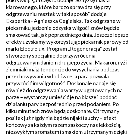
klarowanego, które bardzo sprawdza się przy
odgrzewaniu resztek w taki sposób” dodaje
Ekspertka - Agnieszka Cegielska. Tak odgrzane w
piekarniku jedzenie odzyska wilgoć i znów będzie
smakować tak, jak poprzedniego dnia. Jeszcze lepsze
efekty uzyskamy wykorzystując piekarnik parowy od
marki Electrolux. Program „Regeneracja” został
stworzony specjalnie do przywrócenia
odgrzewanym daniom drugiego życia. Makaron, ryż i
ziemniaki mają tendencję do wysychania podczas
przechowywania w lodówce, a para pozwala
przywrócić im wilgotność. Doskonale nadaje się
również do odgrzewania warzyw ugotowanych na
parze – wystarczy umieścić je na blasze i poddać
działaniu pary bezpośrednio przed podaniem. Po
kilku minutach znów będą doskonałe. Otrzymany
posiłek już nigdy nie będzie nijaki i suchy – efekt
końcowy za każdym razem zaskoczy nas lekkością,
niezwykłym aromatem i smakiem utrzymanym dzięki