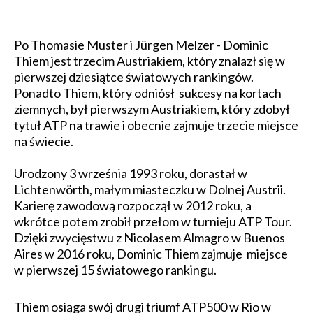
Po Thomasie Muster i Jürgen Melzer - Dominic
Thiem jest trzecim Austriakiem, który znalazł się w
pierwszej dziesiątce światowych rankingów.
Ponadto Thiem, który odniósł sukcesy na kortach
ziemnych, był pierwszym Austriakiem, który zdobył
tytuł ATP na trawie i obecnie zajmuje trzecie miejsce
na świecie.
Urodzony 3 września 1993 roku, dorastał w
Lichtenwörth, małym miasteczku w Dolnej Austrii.
Karierę zawodową rozpoczął w 2012 roku, a
wkrótce potem zrobił przełom w turnieju ATP Tour.
Dzięki zwycięstwu z Nicolasem Almagro w Buenos
Aires w 2016 roku, Dominic Thiem zajmuje miejsce
w pierwszej 15 światowego rankingu.
Thiem osiąga swój drugi triumf ATP500 w Rio w