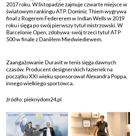
2017 roku. W listopadzie zajmuje czwarte miejsce w
światowym rankingu ATP. Dominic Thiem wygrywa
finał z Rogerem Federerem w Indian Wells w 2019
roku i sięga po swój pierwszy tytuł mistrzowski. W
Barcelonie Open, zdobywa swój trzeci tytuł ATP
500 w finale z Daniiłem Miedwiediewem.
Zaangażowanie Duravit w tenis sięga dawnych
czasów. Producent designerskich łazienek na
początku XXI wieku sponsorował Alexandra Poppa,
innego wielkiego sportowca.
źródło: pieknydom24.pl