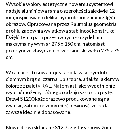
Wysokie walory estetyczne nowemu systemowi
nadaje aluminiowa rama o szerokości zaledwie 12
mm, inspirowana delikatnymi obramieniami zdjęć i
obrazów. Opracowana przez Raumplus geometria
profilu zapewnia wyjątkową stabilność konstrukcji.
Dzięki temu para przesuwnych skrzydeł ma
maksymalny wymiar 275 x 150 cm, natomiast
pojedyncze klasycznie otwierane skrzydło 275 x 75
cm.
W ramach stosowana jest anoda w jasnym lub
ciemnym brązie, czarna lub srebra, a także lakiery w
kolorze z palety RAL. Natomiast jako wypełnienie
wybrać możemy różnego rodzaju szkło lub płytę.
Drzwi S1200 każdorazowo produkowane są na
wymiar, zatem możemy mieć pewność, że będą
zawsze idealnie dopasowane.
Nowe drzwi składane S1200 zostały zauważone