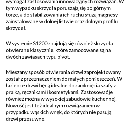
wymagał zastosowania innowacyjnych rozwiązań. W
tym wypadku skrzydła poruszają się po górnym
torze, a do stabilizowania ich ruchu służą magnesy
zainstalowane w dolnej listwie oraz dolnym profilu
skrzydeł.
W systemie S1200 znajdują się również skrzydła
otwierane klasycznie, które zamocowane są na
dwóch zawiasach typu pivot.
Mieszany sposób otwierania drzwi zaprojektowany
został z przeznaczeniem do małych pomieszczeń. W
łazience drzwi będą idealne do zamknięcia szafy z
pralką, ręcznikami i kosmetykami. Zastosować je
również można w wysokiej zabudowie kuchennej.
Nowość jest też idealnym rozwiązaniem w
przypadku wąskich wnęk, do których nie pasują
drzwi przesuwne.