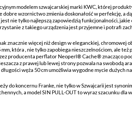
cyjnym modelem szwajcarskiej marki KWC, której produkt
 dobre wzornictwo zmienia doskonałość w perfekcję, a dąże
est nie tylko najlepszą zapowiedzią funkcjonalności, jakie
zystanie z takiego urządzenia jest przyjemne i potrafi z
k znacznie więcej niż design w eleganckiej, chromowej o
m, która , nie tylko zapobiega nieszczelnościom, ale też 
zez producenta perflator Neoperl® Cache® znacząco pod
eszacza z prawej lub lewej strony pozwala na swobodą ara
o długości węża 50 cm umożliwia wygodne mycie dużych na
ży do koncernu Franke, nie tylko w Szwajcarii jest synon
kuchennych, a model SIN PULL-OUT to wyraz szacunku dla 