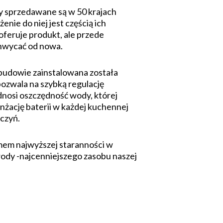
y sprzedawane są w 50 krajach
nie do niej jest częścią ich
 oferuje produkt, ale przede
achwycać od nowa.
budowie zainstalowana została
pozwala na szybką regulację
nosi oszczędność wody, której
nżację baterii w każdej kuchennej
czyń.
imem najwyższej staranności w
wody -najcenniejszego zasobu naszej