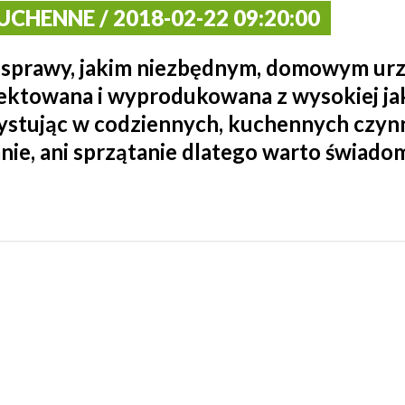
CHENNE / 2018-02-22 09:20:00
e sprawy, jakim niezbędnym, domowym urz
ektowana i wyprodukowana z wysokiej jak
systując w codziennych, kuchennych czynno
ie, ani sprzątanie dlatego warto świadom