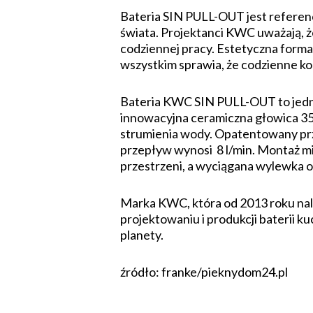
Bateria SIN PULL-OUT jest referen
świata. Projektanci KWC uważają, że
codziennej pracy. Estetyczna forma j
wszystkim sprawia, że codzienne kor
Bateria KWC SIN PULL-OUT to jedna
innowacyjna ceramiczna głowica 35 m
strumienia wody. Opatentowany pr
przepływ wynosi 8 l/min. Montaż mi
przestrzeni, a wyciągana wylewka 
Marka KWC, która od 2013 roku nale
projektowaniu i produkcji baterii 
planety.
źródło: franke/pieknydom24.pl