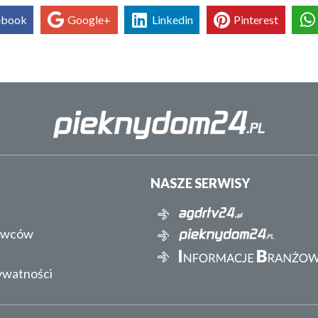
ebook
Google+
Linkedin
Pinterest
NASZE SERWISY
awców
rywatności